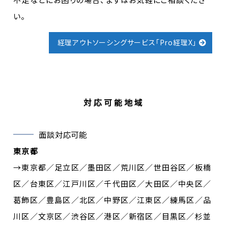
い。
経理アウトソーシングサービス「Pro経理X」
対応可能地域
面談対応可能
東京都
→東京都／足立区／墨田区／荒川区／世田谷区／板橋
区／台東区／江戸川区／千代田区／大田区／中央区／
葛飾区／豊島区／北区／中野区／江東区／練馬区／品
川区／文京区／渋谷区／港区／新宿区／目黒区／杉並