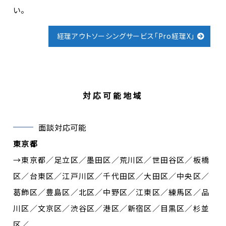
い。
経理アウトソーシングサービス「Pro経理X」
対応可能地域
面談対応可能
東京都
→東京都／足立区／墨田区／荒川区／世田谷区／板橋
区／台東区／江戸川区／千代田区／大田区／中央区／
葛飾区／豊島区／北区／中野区／江東区／練馬区／品
川区／文京区／渋谷区／港区／新宿区／目黒区／杉並
区／