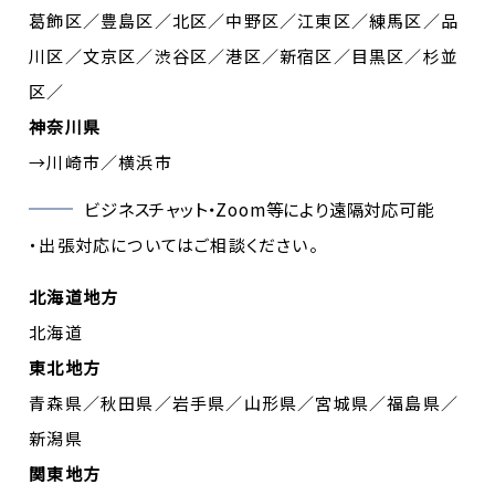
葛飾区／豊島区／北区／中野区／江東区／練馬区／品
川区／文京区／渋谷区／港区／新宿区／目黒区／杉並
区／
神奈川県
→川崎市／横浜市
ビジネスチャット・Zoom等により遠隔対応可能
・出張対応についてはご相談ください。
北海道地方
北海道
東北地方
青森県／秋田県／岩手県／山形県／宮城県／福島県／
新潟県
関東地方